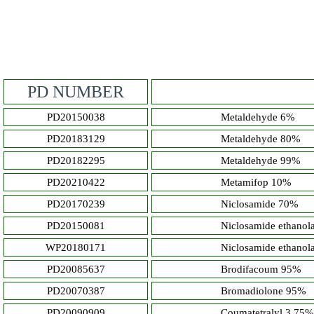
PD NUMBER
PD20150038
Metaldehyde 6%
PD20183129
Metaldehyde 80%
PD20182295
Metaldehyde 99%
PD20210422
Metamifop 10%
PD20170239
Niclosamide 70%
PD20150081
Niclosamide ethanolam
WP20180171
Niclosamide ethanolamine
PD20085637
Brodifacoum 95%
PD20070387
Bromadiolone 95%
PD20090909
Coumatetralyl 3.75%